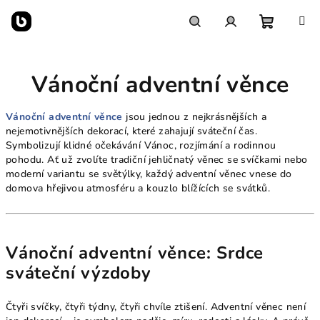
Přejít
na
obsah
Nákupn
Hledat
Přihlášení
Vánoční adventní věnce
košík
Vánoční adventní věnce
jsou jednou z nejkrásnějších a
nejemotivnějších dekorací, které zahajují sváteční čas.
Symbolizují klidné očekávání Vánoc, rozjímání a rodinnou
pohodu. Ať už zvolíte tradiční jehličnatý věnec se svíčkami nebo
moderní variantu se světýlky, každý adventní věnec vnese do
domova hřejivou atmosféru a kouzlo blížících se svátků.
Vánoční adventní věnce: Srdce
sváteční výzdoby
Čtyři svíčky, čtyři týdny, čtyři chvíle ztišení. Adventní věnec není