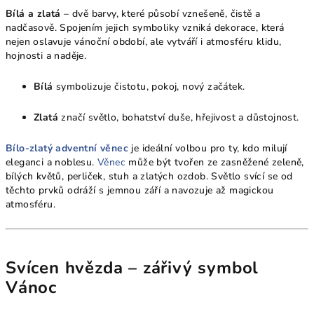
Bílá a zlatá
– dvě barvy, které působí vznešeně, čistě a
nadčasově. Spojením jejich symboliky vzniká dekorace, která
nejen oslavuje vánoční období, ale vytváří i atmosféru klidu,
hojnosti a naděje.
Bílá
symbolizuje čistotu, pokoj, nový začátek.
Zlatá
značí světlo, bohatství duše, hřejivost a důstojnost.
Bílo-zlatý adventní věnec
je ideální volbou pro ty, kdo milují
eleganci a noblesu.
Věnec
může být tvořen ze zasněžené zeleně,
bílých květů, perliček, stuh a zlatých ozdob. Světlo svící se od
těchto prvků odráží s jemnou září a navozuje až magickou
atmosféru.
Svícen hvězda – zářivý symbol
Vánoc