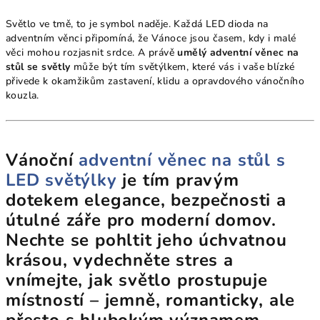
Světlo ve tmě, to je symbol naděje. Každá LED dioda na
adventním věnci připomíná, že Vánoce jsou časem, kdy i malé
věci mohou rozjasnit srdce. A právě
umělý adventní věnec na
stůl se světly
může být tím světýlkem, které vás i vaše blízké
přivede k okamžikům zastavení, klidu a opravdového vánočního
kouzla.
Vánoční
adventní věnec na stůl s
LED světýlky
je tím pravým
dotekem elegance, bezpečnosti a
útulné záře pro moderní domov.
Nechte se pohltit jeho
úchvatnou
krásou
, vydechněte stres a
vnímejte, jak světlo prostupuje
místností – jemně,
romanticky
, ale