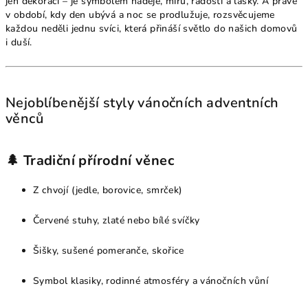
jen dekorací – je symbolem naděje, míru, radosti a lásky. A právě
v období, kdy den ubývá a noc se prodlužuje, rozsvěcujeme
každou neděli jednu svíci, která přináší světlo do našich domovů
i duší.
Nejoblíbenější styly vánočních adventních
věnců
🌲
Tradiční přírodní věnec
Z chvojí (jedle, borovice, smrček)
Červené stuhy, zlaté nebo bílé svíčky
Šišky, sušené pomeranče, skořice
Symbol klasiky, rodinné atmosféry a vánočních vůní