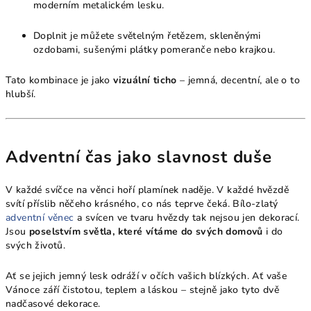
moderním metalickém lesku.
Doplnit je můžete světelným řetězem, skleněnými
ozdobami, sušenými plátky pomeranče nebo krajkou.
Tato kombinace je jako
vizuální ticho
– jemná, decentní, ale o to
hlubší.
Adventní čas jako slavnost duše
V každé svíčce na věnci hoří plamínek naděje. V každé hvězdě
svítí příslib něčeho krásného, co nás teprve čeká. Bílo-zlatý
adventní věnec
a svícen ve tvaru hvězdy tak nejsou jen dekorací.
Jsou
poselstvím světla, které vítáme do svých domovů
i do
svých životů.
Ať se jejich jemný lesk odráží v očích vašich blízkých. Ať vaše
Vánoce září čistotou, teplem a láskou – stejně jako tyto dvě
nadčasové dekorace.