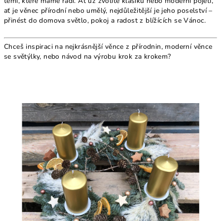
těmi, které máme rádi. Ať už zvolíte klasiku nebo moderní pojetí,
ať je věnec přírodní nebo umělý, nejdůležitější je jeho poselství –
přinést do domova světlo, pokoj a radost z blížících se Vánoc.
Chceš inspiraci na
nejkrásnější věnce z přírodnin
,
moderní věnce
se světýlky
, nebo
návod na výrobu krok za krokem
?