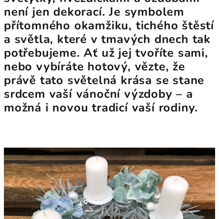
není jen dekorací. Je symbolem
přítomného okamžiku, tichého štěstí
a světla, které v tmavých dnech tak
potřebujeme. Ať už jej tvoříte sami,
nebo vybíráte hotový, vězte, že
právě tato světelná krása se stane
srdcem vaší vánoční výzdoby
– a
možná i novou tradicí vaší rodiny.