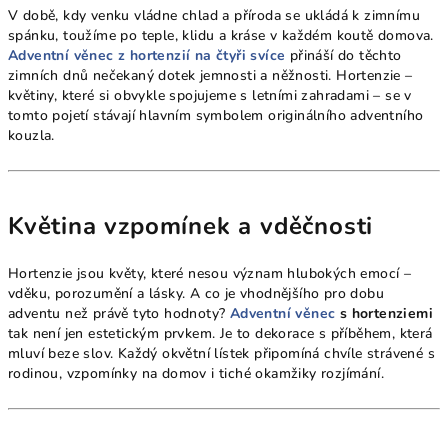
V době, kdy venku vládne chlad a příroda se ukládá k zimnímu
spánku, toužíme po teple, klidu a kráse v každém koutě domova.
Adventní věnec z hortenzií na čtyři svíce
přináší do těchto
zimních dnů nečekaný dotek jemnosti a něžnosti. Hortenzie –
květiny, které si obvykle spojujeme s letními zahradami – se v
tomto pojetí stávají hlavním symbolem originálního adventního
kouzla.
Květina vzpomínek a vděčnosti
Hortenzie jsou květy, které nesou význam hlubokých emocí –
vděku, porozumění a lásky. A co je vhodnějšího pro dobu
adventu než právě tyto hodnoty?
Adventní věnec
s hortenziemi
tak není jen estetickým prvkem. Je to dekorace s příběhem, která
mluví beze slov. Každý okvětní lístek připomíná chvíle strávené s
rodinou, vzpomínky na domov i tiché okamžiky rozjímání.