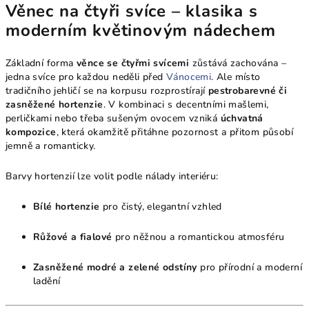
Věnec na čtyři svíce – klasika s
moderním květinovým nádechem
Základní forma
věnce se čtyřmi svícemi
zůstává zachována –
jedna svíce pro každou neděli před
Vánocemi
. Ale místo
tradičního jehličí se na korpusu rozprostírají
pestrobarevné či
zasněžené hortenzie
. V kombinaci s decentními mašlemi,
perličkami nebo třeba sušeným ovocem vzniká
úchvatná
kompozice
, která okamžitě přitáhne pozornost a přitom působí
jemně a romanticky.
Barvy hortenzií lze volit podle nálady interiéru:
Bílé hortenzie
pro čistý, elegantní vzhled
Růžové a fialové
pro něžnou a romantickou atmosféru
Zasněžené modré a zelené odstíny
pro přírodní a moderní
ladění