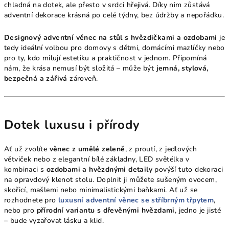
chladná na dotek, ale přesto v srdci hřejivá. Díky nim zůstává
adventní dekorace krásná po celé týdny, bez údržby a nepořádku.
Designový adventní věnec na stůl s hvězdičkami a ozdobami
je
tedy ideální volbou pro domovy s dětmi, domácími mazlíčky nebo
pro ty, kdo milují estetiku a praktičnost v jednom. Připomíná
nám, že krása nemusí být složitá – může být
jemná, stylová,
bezpečná a zářivá
zároveň.
Dotek luxusu i přírody
Ať už zvolíte
věnec z umělé zeleně
, z proutí, z jedlových
větviček nebo z elegantní bílé základny, LED světélka v
kombinaci s
ozdobami a hvězdnými detaily
povýší tuto dekoraci
na opravdový klenot stolu. Doplnit ji můžete sušeným ovocem,
skořicí, mašlemi nebo minimalistickými baňkami. Ať už se
rozhodnete pro
luxusní adventní věnec se stříbrným třpytem
,
nebo pro
přírodní variantu s dřevěnými hvězdami
, jedno je jisté
– bude vyzařovat lásku a klid.