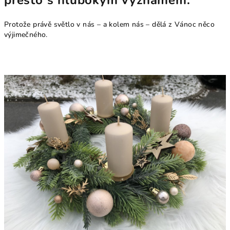
přesto s
hlubokým významem
.
Protože právě světlo v nás – a kolem nás – dělá z Vánoc něco
výjimečného.