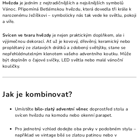
Hvězda
je jedním z nejtradičnějších a nejsilnějších symbolů
Vánoc. Připomíná Betlémskou hvězdu, která dovedla tři krále k
narozenému Ježíškovi – symbolicky nás tak vede ke světlu, pokoji
a víře.
Svícen ve tvaru hvězdy
je nejen praktickým doplňkem, ale i
výjimečnou dekorací. Ať už je kovový, dřevěný, keramický nebo
proplétaný ze zlatavých drátků a zdobený světýlky, stane se
nepřehlédnutelným klenotem vašeho adventního koutku. Může
být doplněn o čajové svíčky, LED světla nebo malé vánoční
kouličky.
Jak je kombinovat?
Umístěte
bílo-zlatý adventní věnec
doprostřed stolu a
svícen hvězdu na komodu nebo okenní parapet.
Pro jednotný vzhled dodejte oba prvky v podobném stylu –
například ve vintage bílé se zlatou patinou nebo v