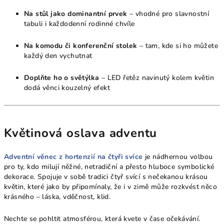
Na stůl jako dominantní prvek
– vhodné pro slavnostní
tabuli i každodenní rodinné chvíle
Na komodu či konferenční stolek
– tam, kde si ho můžete
každý den vychutnat
Doplňte ho o světýlka
– LED řetěz navinutý kolem květin
dodá věnci kouzelný efekt
Květinová oslava adventu
Adventní věnec z hortenzií na čtyři svíce
je nádhernou volbou
pro ty, kdo milují něžné, netradiční a přesto hluboce symbolické
dekorace. Spojuje v sobě tradici čtyř svící s nečekanou krásou
květin, které jako by připomínaly, že i v zimě může rozkvést něco
krásného – láska, vděčnost, klid.
Nechte se pohltit atmosférou, která kvete v čase očekávání.