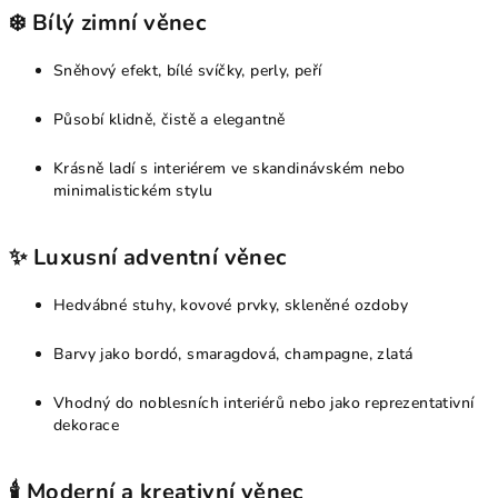
❄️
Bílý zimní věnec
Sněhový efekt, bílé svíčky, perly, peří
Působí klidně, čistě a elegantně
Krásně ladí s interiérem ve skandinávském nebo
minimalistickém stylu
✨
Luxusní adventní věnec
Hedvábné stuhy, kovové prvky, skleněné ozdoby
Barvy jako bordó, smaragdová, champagne, zlatá
Vhodný do noblesních interiérů nebo jako reprezentativní
dekorace
🕯️
Moderní a kreativní věnec