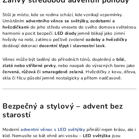
Zářivý středobod adventní pohody
Stůl je místo, kde se rodina schází, kde vznikají vzpomínky.
Umístěním
adventního věnce se světýlky, ozdobami a
hvězdičkami
do jeho středu vnesete do svého domova světelnou
harmonii a pocit bezpečí.
LED diody
jemně blikají jako zimní
hvězdy na nebi, zatímco pečlivě zvolené
ozdoby a hvězdičky
dodávají dekoraci
decentní třpyt i slavnostní lesk
.
Věnec může být laděný do přírodních tónů, doplněný o
bílé,
zlaté nebo stříbrné prvky
, nebo naopak do výrazných barev jako
červená, růžová či smaragdově zelená
. Hvězdičky z kovu, dřeva,
skla či filcu působí jemně nostalgicky a přitom nadčasově.
Bezpečný a stylový – advent bez
starostí
Moderní
adventní věnec s LED světýlky
přináší nejen krásu, ale i
klid. Nemusíte se bát ohně ani vosku –
LED světýlka
jsou