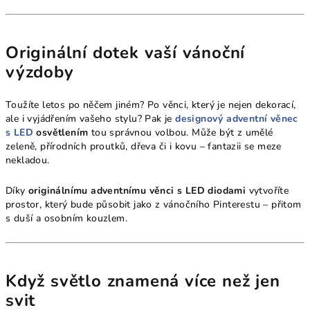
Originální dotek vaší vánoční
výzdoby
Toužíte letos po něčem jiném? Po věnci, který je nejen dekorací,
ale i vyjádřením vašeho stylu? Pak je
designový adventní věnec
s LED
osvětlením
tou správnou volbou. Může být z umělé
zeleně, přírodních proutků, dřeva či i kovu – fantazii se meze
nekladou.
Díky
originálnímu adventnímu věnci s LED diodami
vytvoříte
prostor, který bude působit jako z vánočního Pinterestu – přitom
s duší a osobním kouzlem.
Když světlo znamená více než jen
svit