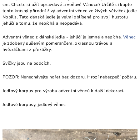
cm. Chcete si užít opravdové a voňavé Vánoce? Určitě si kupte
tento krásný přírodní živý adventní věnec ze živých větviček jedle
Nobilis. Tato dánská jedle je velmi oblíbená pro svoji hustotu
jehličí a tomu, že nepíchá a neopadává.
Adventní věnec z dánské jedle - jehličí je jemné a nepíchá.
Věnec
je zdobený sušeným pomerančem, okrasnou trávou a
hvězdičkami z překližky.
Svíčky jsou na bodcích.
POZOR: Nenechávejte hořet bez dozoru. Hrozí nebezpečí požáru.
Jedlov
ý korpus pro výrobu adventní věnců k další dekoraci.
Jedlové korpusy, jedlový věnec