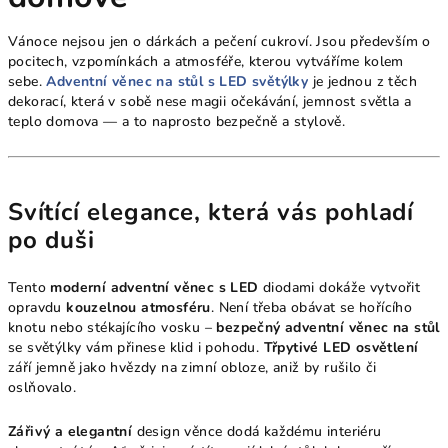
Vánoce nejsou jen o dárkách a pečení cukroví. Jsou především o
pocitech, vzpomínkách a atmosféře, kterou vytváříme kolem
sebe.
Adventní věnec na stůl s LED světýlky
je jednou z těch
dekorací, která v sobě nese magii očekávání, jemnost světla a
teplo domova — a to naprosto bezpečně a stylově.
Svítící elegance, která vás pohladí
po duši
Tento
moderní adventní věnec s LED
diodami dokáže vytvořit
opravdu
kouzelnou atmosféru
. Není třeba obávat se hořícího
knotu nebo stékajícího vosku –
bezpečný adventní věnec na stůl
se světýlky vám přinese klid i pohodu.
Třpytivé LED osvětlení
září jemně jako hvězdy na zimní obloze, aniž by rušilo či
oslňovalo.
Zářivý a elegantní
design věnce dodá každému interiéru