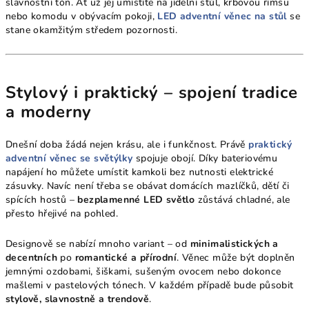
slavnostní tón. Ať už jej umístíte na jídelní stůl, krbovou římsu
nebo komodu v obývacím pokoji,
LED adventní věnec na stůl
se
stane okamžitým středem pozornosti.
Stylový i praktický – spojení tradice
a moderny
Dnešní doba žádá nejen krásu, ale i funkčnost. Právě
praktický
adventní věnec se světýlky
spojuje obojí. Díky bateriovému
napájení ho můžete umístit kamkoli bez nutnosti elektrické
zásuvky. Navíc není třeba se obávat domácích mazlíčků, dětí či
spících hostů –
bezplamenné LED světlo
zůstává chladné, ale
přesto hřejivé na pohled.
Designově se nabízí mnoho variant – od
minimalistických a
decentních
po
romantické a přírodní
. Věnec může být doplněn
jemnými ozdobami, šiškami, sušeným ovocem nebo dokonce
mašlemi v pastelových tónech. V každém případě bude působit
stylově, slavnostně a trendově
.