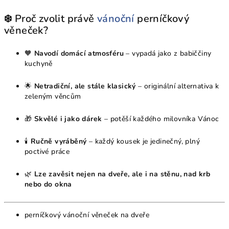
❄️ Proč zvolit právě
vánoční
perníčkový
věneček?
🧡
Navodí domácí atmosféru
– vypadá jako z babiččiny
kuchyně
🌟
Netradiční, ale stále klasický
– originální alternativa k
zeleným věncům
🎁
Skvělé i jako dárek
– potěší každého milovníka Vánoc
🕯
Ručně vyráběný
– každý kousek je jedinečný, plný
poctivé práce
🌿
Lze zavěsit nejen na dveře, ale i na stěnu, nad krb
nebo do okna
perníčkový vánoční věneček na dveře