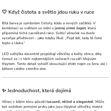
🤍 Když čistota a světlo jdou ruku v ruce
Bílá barva je symbolem čistoty, klidu a nových začátků. V
kombinaci se světlem se mění v
jemný zimní šepot
, který
připomíná tiché zasněžené ráno. Svítící věneček na dveře
vyzařuje přívětivost – jako kdyby říkal: „Pojď dál, tady tě čeká
teplo a láska.“
LED světýlka decentně proplétají větvičky a květy věnce, díky
čemuž se i v těch nejtemnějších večerech rozzáří hřejivým
třpytem. Tento detail vytváří okouzlující efekt nejen za šera, ale i
během celého zimního dne.
✨ Jednoduchost, která dojímá
Věnec v bílém tónu působí
luxusně, něžně a elegantně
. Může
být ozdoben jemnými prvky jako jsou třpytivé větvičky, matné