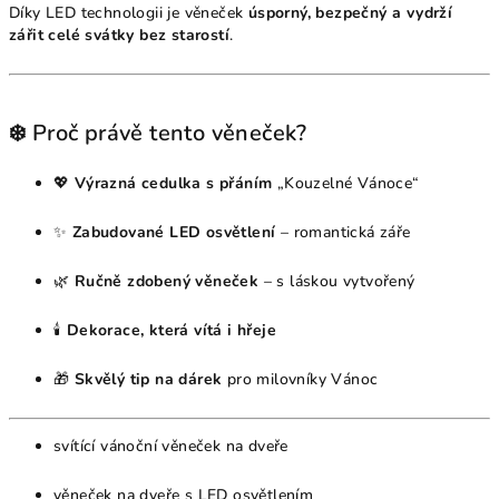
Díky LED technologii je věneček
úsporný, bezpečný a vydrží
zářit celé svátky bez starostí
.
❄️ Proč právě tento věneček?
💖
Výrazná cedulka s přáním
„Kouzelné Vánoce“
✨
Zabudované LED osvětlení
– romantická záře
🌿
Ručně zdobený věneček
– s láskou vytvořený
🕯
Dekorace, která vítá i hřeje
🎁
Skvělý tip na dárek
pro milovníky Vánoc
svítící vánoční věneček na dveře
věneček na dveře s LED osvětlením