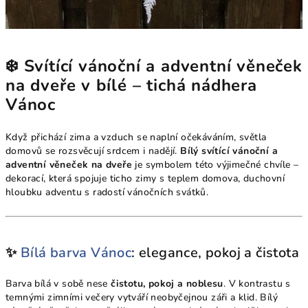
❄️ Svítící vánoční a adventní věneček
na dveře v bílé – tichá nádhera
Vánoc
Když přichází zima a vzduch se naplní očekáváním, světla
domovů se rozsvěcují srdcem i nadějí.
Bílý svítící vánoční a
adventní věneček na dveře
je symbolem této výjimečné chvíle –
dekorací, která spojuje ticho zimy s teplem domova, duchovní
hloubku adventu s radostí vánočních svátků.
✨
Bílá barva Vánoc
: elegance, pokoj a čistota
Barva bílá v sobě nese
čistotu, pokoj a noblesu
. V kontrastu s
temnými zimními večery vytváří neobyčejnou záři a klid. Bílý