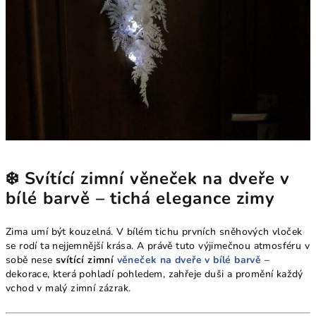
❄️ Svítící zimní věneček na dveře v
bílé barvě – tichá elegance zimy
Zima umí být kouzelná. V bílém tichu prvních sněhových vloček
se rodí ta nejjemnější krása. A právě tuto výjimečnou atmosféru v
sobě nese
svítící zimní
věneček na dveře v bílé barvě
–
dekorace, která pohladí pohledem, zahřeje duši a promění každý
vchod v malý zimní zázrak.