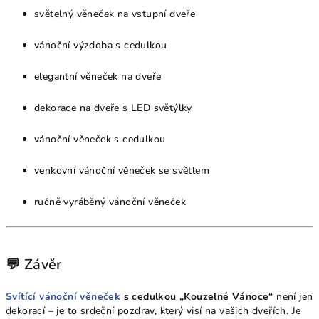
světelný věneček na vstupní dveře
vánoční výzdoba s cedulkou
elegantní věneček na dveře
dekorace na dveře s LED světýlky
vánoční věneček s cedulkou
venkovní vánoční věneček se světlem
ručně vyráběný vánoční věneček
💬 Závěr
Svítící vánoční věneček
s cedulkou „Kouzelné Vánoce“
není jen
dekorací – je to srdeční pozdrav, který visí na vašich dveřích. Je