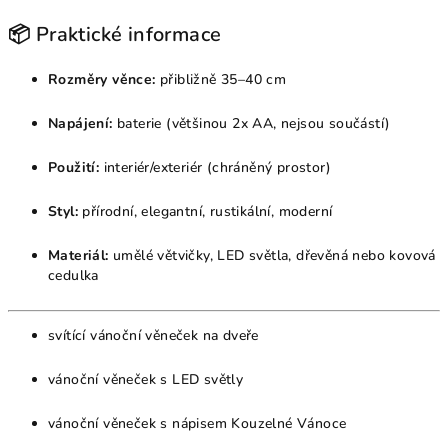
📦 Praktické informace
Rozměry věnce:
přibližně 35–40 cm
Napájení:
baterie (většinou 2x AA, nejsou součástí)
Použití:
interiér/exteriér (chráněný prostor)
Styl:
přírodní, elegantní, rustikální, moderní
Materiál:
umělé větvičky, LED světla, dřevěná nebo kovová
cedulka
svítící vánoční věneček na dveře
vánoční věneček s LED světly
vánoční věneček s nápisem Kouzelné Vánoce