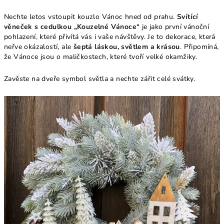
Nechte letos vstoupit kouzlo Vánoc hned od prahu.
Svítící
věneček s cedulkou „Kouzelné Vánoce“
je jako první vánoční
pohlazení, které přivítá vás i vaše návštěvy. Je to dekorace, která
neřve okázalostí, ale
šeptá láskou, světlem a krásou
. Připomíná,
že Vánoce jsou o maličkostech, které tvoří velké okamžiky.
Zavěste na dveře symbol světla a nechte zářit celé svátky.