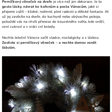
Perníčkový věneček na dveře
je více než jen dekorace. Je to
gesto lásky, návrat ke kořenům a pocta Vánocům
, jaké si
přejeme zažít – klidné, rodinné, plné radosti a dětské fantazie. Ať
už jej zavěsíte na dveře, do kuchyně nebo obývacího pokoje,
pokaždé vás na chvíli přenese do kouzelného světa, kde sněží,
voní cukroví a v srdci zní koledy.
Nechte letošní Vánoce začít sladce, nostalgicky a s láskou.
Zavěste si perníčkový věneček – a nechte domov vonět
štěstím.