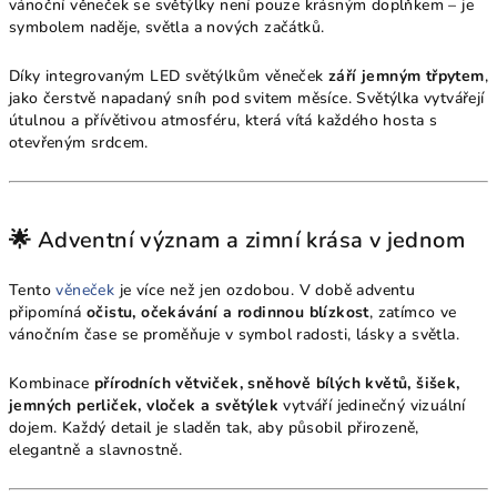
vánoční věneček se světýlky není pouze krásným doplňkem – je
symbolem naděje, světla a nových začátků.
Díky integrovaným LED světýlkům věneček
září jemným třpytem
,
jako čerstvě napadaný sníh pod svitem měsíce. Světýlka vytvářejí
útulnou a přívětivou atmosféru, která vítá každého hosta s
otevřeným srdcem.
🌟 Adventní význam a zimní krása v jednom
Tento
věneček
je více než jen ozdobou. V době adventu
připomíná
očistu, očekávání a rodinnou blízkost
, zatímco ve
vánočním čase se proměňuje v symbol radosti, lásky a světla.
Kombinace
přírodních větviček, sněhově bílých květů, šišek,
jemných perliček, vloček a světýlek
vytváří jedinečný vizuální
dojem. Každý detail je sladěn tak, aby působil přirozeně,
elegantně a slavnostně.