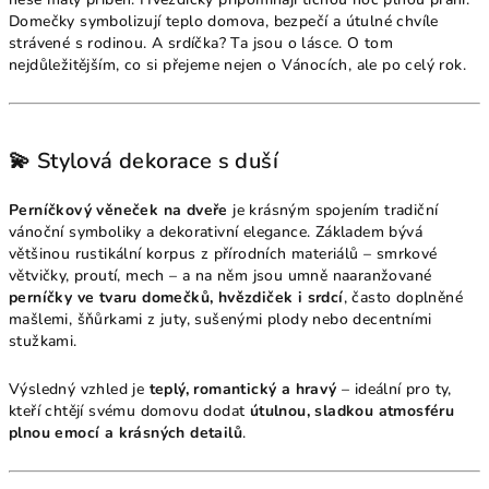
Domečky symbolizují teplo domova, bezpečí a útulné chvíle
strávené s rodinou. A srdíčka? Ta jsou o lásce. O tom
nejdůležitějším, co si přejeme nejen o Vánocích, ale po celý rok.
💫 Stylová dekorace s duší
Perníčkový věneček na dveře
je krásným spojením tradiční
vánoční symboliky a dekorativní elegance. Základem bývá
většinou rustikální korpus z přírodních materiálů – smrkové
větvičky, proutí, mech – a na něm jsou umně naaranžované
perníčky ve tvaru domečků, hvězdiček i srdcí
, často doplněné
mašlemi, šňůrkami z juty, sušenými plody nebo decentními
stužkami.
Výsledný vzhled je
teplý, romantický a hravý
– ideální pro ty,
kteří chtějí svému domovu dodat
útulnou, sladkou atmosféru
plnou emocí a krásných detailů
.