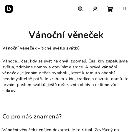
Přejít
na
obsah
Nákupn
Hledat
Přihlášení
Vánoční věneček
košík
Vánoční věneček – tiché světlo svátků
Vánoce… čas, kdy se svět na chvíli zpomalí. Čas, kdy zapalujeme
světla, zdobíme domov a otevíráme srdce. A právě
vánoční
věneček
je jedním z těch symbolů, které k tomuto období
neodmyslitelně patří. Je kruhem klidu, tradice a návratu domů. Je
prvním poslem svátků, ještě než zazní koledy a ucítíme vůni
cukroví.
Co pro nás znamená?
Vánoční věneček není jen dekorací. Je to
rituál
. Zavěšený na