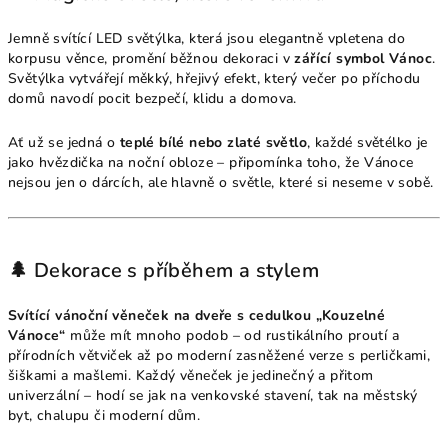
Jemně svítící LED světýlka, která jsou elegantně vpletena do
korpusu věnce, promění běžnou dekoraci v
zářící symbol Vánoc
.
Světýlka vytvářejí měkký, hřejivý efekt, který večer po příchodu
domů navodí pocit bezpečí, klidu a domova.
Ať už se jedná o
teplé bílé nebo zlaté světlo
, každé světélko je
jako hvězdička na noční obloze – připomínka toho, že Vánoce
nejsou jen o dárcích, ale hlavně o světle, které si neseme v sobě.
🌲 Dekorace s příběhem a stylem
Svítící vánoční věneček na dveře s cedulkou „Kouzelné
Vánoce“
může mít mnoho podob – od rustikálního proutí a
přírodních větviček až po moderní zasněžené verze s perličkami,
šiškami a mašlemi. Každý věneček je jedinečný a přitom
univerzální – hodí se jak na venkovské stavení, tak na městský
byt, chalupu či moderní dům.