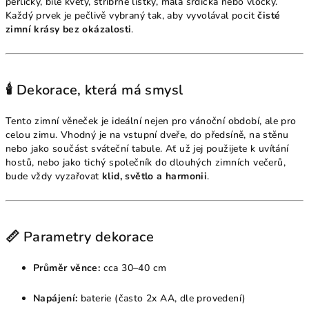
perličky, bílé květy, stříbrné lístky, malá srdíčka nebo vločky.
Každý prvek je pečlivě vybraný tak, aby vyvolával pocit
čisté
zimní krásy bez okázalosti
.
🕯️ Dekorace, která má smysl
Tento zimní věneček je ideální nejen pro vánoční období, ale pro
celou zimu. Vhodný je na vstupní dveře, do předsíně, na stěnu
nebo jako součást sváteční tabule. Ať už jej použijete k uvítání
hostů, nebo jako tichý společník do dlouhých zimních večerů,
bude vždy vyzařovat
klid, světlo a harmonii
.
📏 Parametry dekorace
Průměr věnce:
cca 30–40 cm
Napájení:
baterie (často 2x AA, dle provedení)