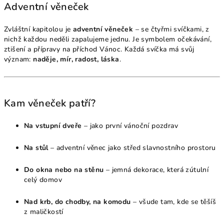
Adventní věneček
Zvláštní kapitolou je
adventní věneček
– se čtyřmi svíčkami, z
nichž každou neděli zapalujeme jednu. Je symbolem očekávání,
ztišení a přípravy na příchod Vánoc. Každá svíčka má svůj
význam:
naděje, mír, radost, láska
.
Kam věneček patří?
Na vstupní dveře
– jako první vánoční pozdrav
Na stůl
– adventní věnec jako střed slavnostního prostoru
Do okna nebo na stěnu
– jemná dekorace, která zútulní
celý domov
Nad krb, do chodby, na komodu
– všude tam, kde se těšíš
z maličkostí