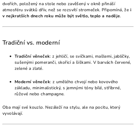
dveřích, položený na stole nebo zavěšený v okně přináší
atmosféru svátků dřív, než se rozsvítí stromeček. Připomíná, že
i
v nejkratších dnech roku může být světlo, teplo a naděje
.
Tradiční vs. moderní
Tradiční věneček
: z jehličí, se svíčkami, mašlemi, jablíčky,
sušenými pomeranči, skořicí a šiškami. V barvách červené,
zelené a zlaté.
Moderní věneček
: z umělého chvojí nebo kovového
základu, minimalistický, s jemnými tóny bílé, stříbrné,
růžové nebo champagne.
Oba mají své kouzlo. Nezáleží na stylu, ale na pocitu, který
vyvolávají.