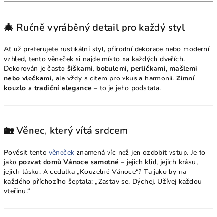
🎄 Ručně vyráběný detail pro každý styl
Ať už preferujete rustikální styl, přírodní dekorace nebo moderní
vzhled, tento věneček si najde místo na každých dveřích.
Dekorován je často
šiškami, bobulemi, perličkami, mašlemi
nebo vločkami
, ale vždy s citem pro vkus a harmonii.
Zimní
kouzlo a tradiční elegance
– to je jeho podstata.
🏡 Věnec, který vítá srdcem
Pověsit tento
věneček
znamená víc než jen ozdobit vstup. Je to
jako
pozvat domů Vánoce samotné
– jejich klid, jejich krásu,
jejich lásku. A cedulka „Kouzelné Vánoce“? Ta jako by na
každého příchozího šeptala: „Zastav se. Dýchej. Užívej každou
vteřinu.“