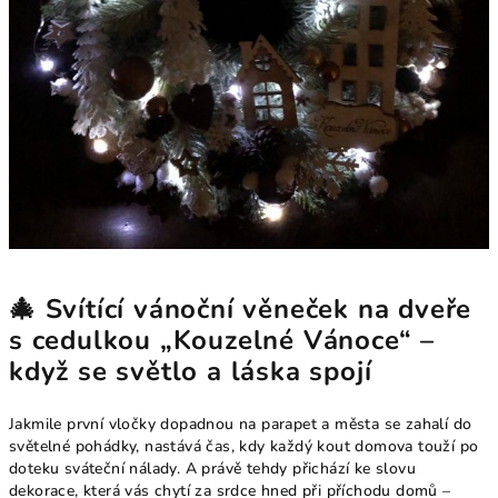
🎄 Svítící vánoční věneček na dveře
s cedulkou „Kouzelné Vánoce“ –
když se světlo a láska spojí
Jakmile první vločky dopadnou na parapet a města se zahalí do
světelné pohádky, nastává čas, kdy každý kout domova touží po
doteku sváteční nálady. A právě tehdy přichází ke slovu
dekorace, která vás chytí za srdce hned při příchodu domů –