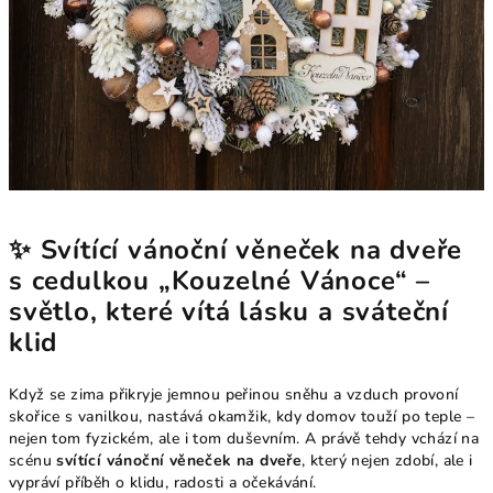
✨ Svítící vánoční věneček na dveře
s cedulkou „Kouzelné Vánoce“ –
světlo, které vítá lásku a sváteční
klid
Když se zima přikryje jemnou peřinou sněhu a vzduch provoní
skořice s vanilkou, nastává okamžik, kdy domov touží po teple –
nejen tom fyzickém, ale i tom duševním. A právě tehdy vchází na
scénu
svítící vánoční věneček na dveře
, který nejen zdobí, ale i
vypráví příběh o klidu, radosti a očekávání.