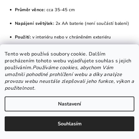
Průměr věnce:
cca 35–45 cm
Napájení světýlek:
2x AA baterie (není součástí balení)
Použití:
v interiéru nebo v chráněném exteriéru
Materiál:
umělé větvičky, plast, textilie, světelný LED řetěz
Tento web používá soubory cookie. Dalším
procházením tohoto webu vyjadřujete souhlas s jejich
používáním.
Používáme cookies, abychom Vám
umožnili pohodlné prohlížení webu a díky analýze
🕯️ Adventní poselství pro každý domov
provozu webu neustále zlepšovali jeho funkce, výkon a
použitelnost.
Když se na vašich dveřích objeví
bílý svítící adventní věneček
,
není to jen krásná dekorace – je to
pozvání ke ztišení, zamyšlení
Nastavení
a prožití Vánoc v jejich pravé hloubce
. Je to připomínka, že
krása může být něžná, tichá a přesto hluboce dojemná.
Souhlasím
svítící vánoční věneček na dveře