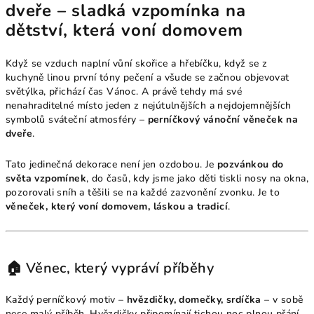
dveře – sladká vzpomínka na
dětství, která voní domovem
Když se vzduch naplní vůní skořice a hřebíčku, když se z
kuchyně linou první tóny pečení a všude se začnou objevovat
světýlka, přichází čas Vánoc. A právě tehdy má své
nenahraditelné místo jeden z nejútulnějších a nejdojemnějších
symbolů sváteční atmosféry –
perníčkový vánoční věneček na
dveře
.
Tato jedinečná dekorace není jen ozdobou. Je
pozvánkou do
světa vzpomínek
, do časů, kdy jsme jako děti tiskli nosy na okna,
pozorovali sníh a těšili se na každé zazvonění zvonku. Je to
věneček, který voní domovem, láskou a tradicí
.
🏠 Věnec, který vypráví příběhy
Každý perníčkový motiv –
hvězdičky, domečky, srdíčka
– v sobě
nese malý příběh. Hvězdičky připomínají tichou noc plnou přání.