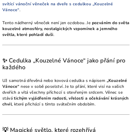
svítící vánoční věneček na dveře s cedulkou „Kouzelné
Vánoce“
.
Tento nádherný věneček není jen ozdobou. Je
pozváním do světa
kouzelné atmosféry, nostalgických vzpomínek a jemného
světla, které pohladí duši
.
✨ Cedulka „Kouzelné Vánoce“ jako přání pro
každého
Už samotná dřevěná nebo kovová cedulka s nápisem
„Kouzelné
Vánoce“
nese v sobě poselství. Je to přání, které visí na vašich
dveřích a vítá všechny příchozí s otevřeným srdcem. Věnec se
stává
tichým vyjádřením radosti, vřelosti a očekávání krásných
chvil
, které přichází s tímto svátečním obdobím.
💡 Magické světlo, které rozehřívá