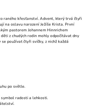
o raného křesťanství. Advent, který trvá čtyři
jí na oslavu narození Ježíše Krista. První
antským pastorem Johannem Hinnrichem
děti z chudých rodin mohly odpočítávat dny
se používat čtyři svíčky, z nichž každá
ouhu po světle.
o symbol radosti a lehkosti.
átelství.