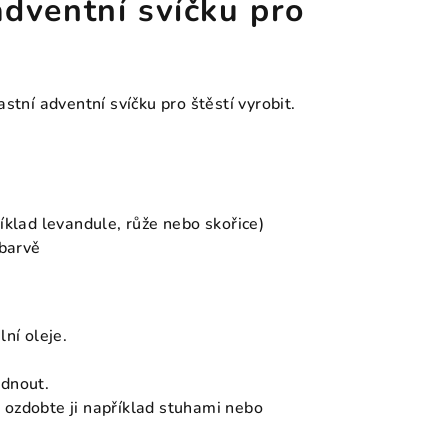
 adventní svíčku pro
stní adventní svíčku pro štěstí vyrobit.
íklad levandule, růže nebo skořice)
 barvě
lní oleje.
adnout.
 ozdobte ji například stuhami nebo