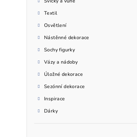
Svíčky a vůně
a
Textil
n
n
Osvětlení
í
Nástěnné dekorace
p
Sochy figurky
a
Vázy a nádoby
n
Úložné dekorace
e
Sezónní dekorace
l
Inspirace
Dárky