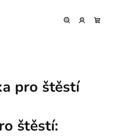
Hledat
Přihlášení
Nákupní
košík
a pro štěstí
o štěstí: