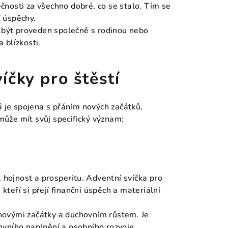
nosti za všechno dobré, co se stalo. Tím se
í úspěchy.
e být proveden společně s rodinou nebo
a blízkosti.
íčky pro štěstí
á je spojena s přáním nových začátků,
 může mít svůj specifický význam:
, hojnost a prosperitu. Adventní svíčka pro
 kteří si přejí finanční úspěch a materiální
, novými začátky a duchovním růstem. Je
chovního naplnění a osobního rozvoje.