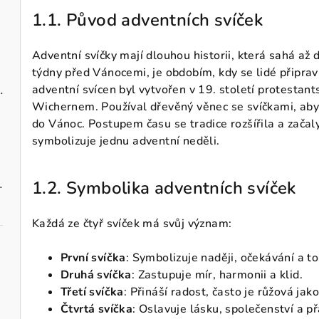
1.1. Původ adventních svíček
Adventní svíčky mají dlouhou historii, která sahá až d
týdny před Vánocemi, je obdobím, kdy se lidé připravu
adventní svícen byl vytvořen v 19. století protest
zavěšení 10 cm
Wichernem. Používal dřevěný věnec se svíčkami, aby 
do Vánoc. Postupem času se tradice rozšířila a začaly 
symbolizuje jednu adventní neděli.
vými maceškami
1.2. Symbolika adventních svíček
Každá ze čtyř svíček má svůj význam:
První svíčka
: Symbolizuje naději, očekávání a t
Druhá svíčka
: Zastupuje mír, harmonii a klid.
Třetí svíčka
: Přináší radost, často je růžová jak
Čtvrtá svíčka
: Oslavuje lásku, společenství a př