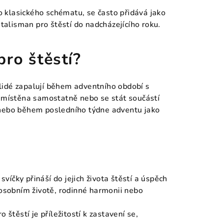
to klasického schématu, se často přidává jako
 talisman pro štěstí do nadcházejícího roku.
pro štěstí?
u lidé zapalují během adventního období s
 umístěna samostatně nebo se stát součástí
 nebo během posledního týdne adventu jako
 svíčky přináší do jejich života štěstí a úspěch
 osobním životě, rodinné harmonii nebo
o štěstí je příležitostí k zastavení se,