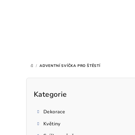
Přejít
na
obsah
/
ADVENTNÍ SVÍČKA PRO ŠTĚSTÍ
DOMŮ
P
o
Kategorie
Přeskočit
kategorie
s
Dekorace
t
Květiny
r