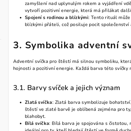
zamyšlení nad uplynulým rokem a vyjádření vděč
vytvoří pozitivní energie, která má přilákat dalš
Spojení s rodinou a blízkými
: Tento rituál můž
blízkými přáteli, což posiluje pocit společenství 
3. Symbolika adventní sv
Adventní svíčka pro štěstí má silnou symboliku, kter
hojnosti a pozitivní energie. Každá barva této svíčky
3.1. Barvy svíček a jejich význam
Zlatá svíčka
: Zlatá barva symbolizuje bohatství
štěstí ve zlaté barvě je oblíbená zejména pro ty,
blahobyt.
Bílá svíčka
: Bílá barva je spojována s čistotou
ideální pro ty, kteří hledají štěstí ve formě du