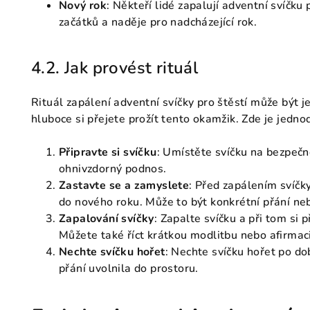
Nový rok
: Někteří lidé zapalují adventní svíčku
začátků a naděje pro nadcházející rok.
4.2. Jak provést rituál
Rituál zapálení adventní svíčky pro štěstí může být j
hluboce si přejete prožít tento okamžik. Zde je jedn
Připravte si svíčku
: Umístěte svíčku na bezpečn
ohnivzdorný podnos.
Zastavte se a zamyslete
: Před zapálením svíčky
do nového roku. Může to být konkrétní přání neb
Zapalování svíčky
: Zapalte svíčku a při tom si 
Můžete také říct krátkou modlitbu nebo afirmaci
Nechte svíčku hořet
: Nechte svíčku hořet po d
přání uvolnila do prostoru.