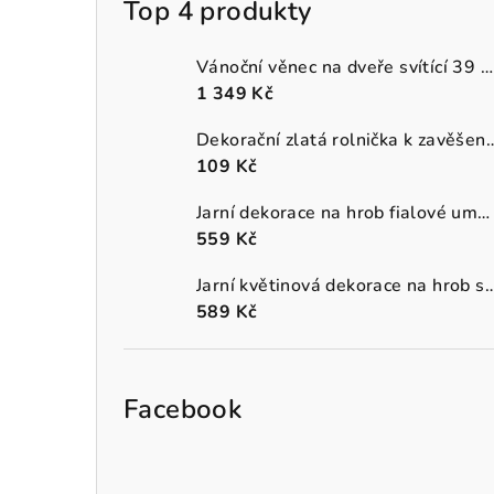
Top 4 produkty
Vánoční věnec na dveře svítící 39 cm
1 349 Kč
Dekorační zlatá rolnička k 
109 Kč
Jarní dekorace na hrob fialové umělé macešky v šedém truhlíku
559 Kč
Jarní květinová dekorace na hrob s oranžo
589 Kč
Facebook