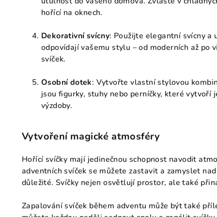
útulnost do vašeho domova. Zvláště v chladných
hořící na oknech.
Dekorativní svícny
: Použijte elegantní svícny a 
odpovídají vašemu stylu – od moderních až po v
svíček.
Osobní dotek
: Vytvořte vlastní stylovou kombin
jsou figurky, stuhy nebo perníčky, které vytvoří
výzdoby.
Vytvoření magické atmosféry
Hořící svíčky mají jedinečnou schopnost navodit atmo
adventních svíček se můžete zastavit a zamyslet nad
důležité. Svíčky nejen osvětlují prostor, ale také při
Zapalování svíček během adventu může být také příle