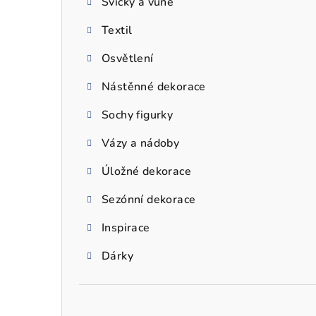
Svíčky a vůně
a
Textil
n
n
Osvětlení
í
Nástěnné dekorace
p
Sochy figurky
a
Vázy a nádoby
n
Úložné dekorace
e
Sezónní dekorace
l
Inspirace
Dárky