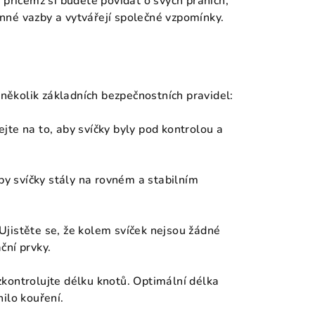
 přičemž si budete povídat o svých přáních,
dinné vazby a vytvářejí společné vzpomínky.
 několik základních bezpečnostních pravidel:
ejte na to, aby svíčky byly pod kontrolou a
aby svíčky stály na rovném a stabilním
 Ujistěte se, že kolem svíček nejsou žádné
ční prvky.
kontrolujte délku knotů. Optimální délka
ilo kouření.