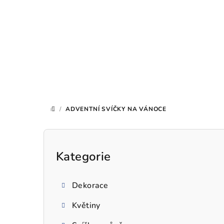
Přejít
na
obsah
/
ADVENTNÍ SVÍČKY NA VÁNOCE
DOMŮ
P
o
Kategorie
Přeskočit
kategorie
s
Dekorace
t
Květiny
r