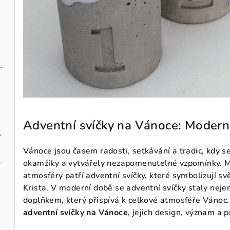
zavěšení 10 cm
Adventní svíčky na Vánoce: Modern
vými maceškami
Vánoce jsou časem radosti, setkávání a tradic, kdy se
okamžiky a vytvářely nezapomenutelné vzpomínky. Me
atmosféry patří adventní svíčky, které symbolizují sv
Krista. V moderní době se adventní svíčky staly nej
doplňkem, který přispívá k celkové atmosféře Vánoc
adventní svíčky na Vánoce
, jejich design, význam a p