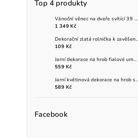
Top 4 produkty
Vánoční věnec na dveře svítící 39 cm
1 349 Kč
Dekorační zlatá rolnička k 
109 Kč
Jarní dekorace na hrob fialové umělé macešky v šedém truhlíku
559 Kč
Jarní květinová dekorace na hrob s oranžo
589 Kč
Facebook