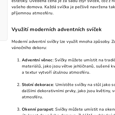
estetiky. Uvedená cena je za sadu čtyř svíček, což z n
vašeho domova. Každá svíčka je pečlivě navržena tak,
příjemnou atmosféru.
Využití moderních adventních svíček
Moderní adventní svíčky lze využít mnoha způsoby. Zde
vánočního dekoru:
Adventní věnec
: Svíčky můžete umístit na tradi
materiálů, jako jsou větve jehličnanů, sušené 
a textur vytvoří útulnou atmosféru.
Stolní dekorace
: Umístěte svíčky na stůl jako 
dalšími dekorativními prvky, jako jsou květiny, 
atmosféru.
Okenní parapet
: Svíčky můžete umístit na okenn