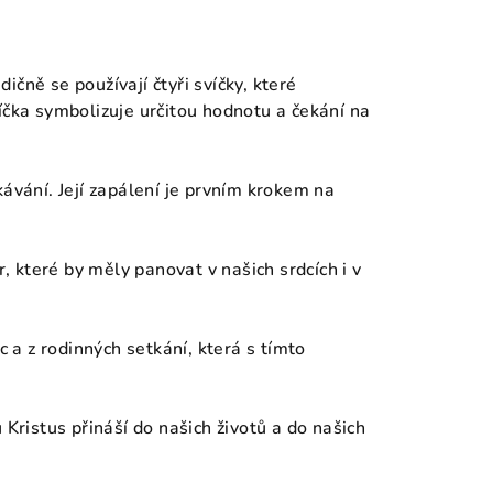
čně se používají čtyři svíčky, které
íčka symbolizuje určitou hodnotu a čekání na
kávání. Její zapálení je prvním krokem na
ír, které by měly panovat v našich srdcích i v
c a z rodinných setkání, která s tímto
 Kristus přináší do našich životů a do našich