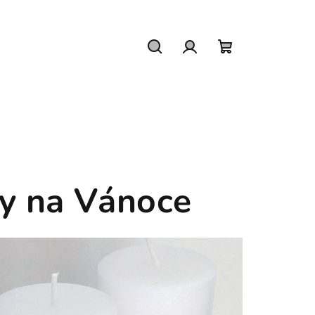
Hledat
Přihlášení
Nákupní
košík
ky na Vánoce