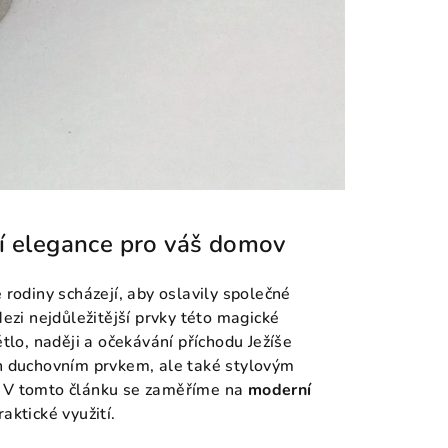
í elegance pro váš domov
 rodiny scházejí, aby oslavily společné
zi nejdůležitější prvky této magické
ětlo, naději a očekávání příchodu Ježíše
en duchovním prvkem, ale také stylovým
. V tomto článku se zaměříme na
moderní
raktické využití.