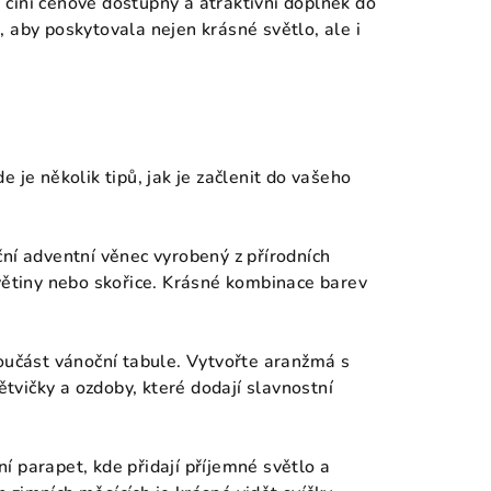
í činí cenově dostupný a atraktivní doplněk do
 aby poskytovala nejen krásné světlo, ale i
 je několik tipů, jak je začlenit do vašeho
ční adventní věnec vyrobený z přírodních
květiny nebo skořice. Krásné kombinace barev
součást vánoční tabule. Vytvořte aranžmá s
větvičky a ozdoby, které dodají slavnostní
í parapet, kde přidají příjemné světlo a