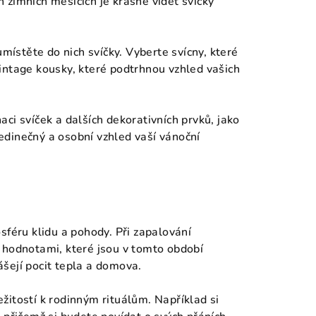
 zimních měsících je krásné vidět svíčky
umístěte do nich svíčky. Vyberte svícny, které
intage kousky, které podtrhnou vzhled vašich
aci svíček a dalších dekorativních prvků, jako
 jedinečný a osobní vzhled vaší vánoční
sféru klidu a pohody. Při zapalování
 hodnotami, které jsou v tomto období
nášejí pocit tepla a domova.
žitostí k rodinným rituálům. Například si