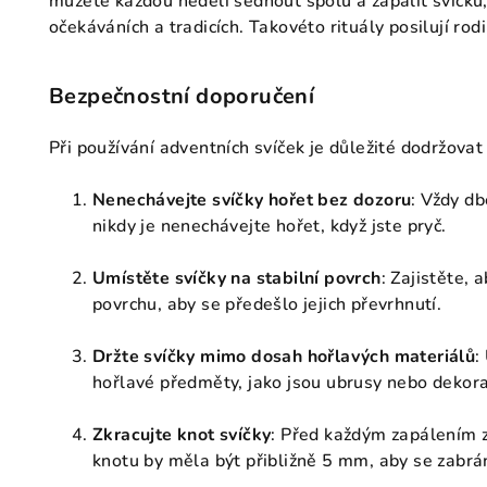
můžete každou neděli sednout spolu a zapálit svíčku,
očekáváních a tradicích. Takovéto rituály posilují ro
Bezpečnostní doporučení
Při používání adventních svíček je důležité dodržovat
Nenechávejte svíčky hořet bez dozoru
: Vždy db
nikdy je nenechávejte hořet, když jste pryč.
Umístěte svíčky na stabilní povrch
: Zajistěte, 
povrchu, aby se předešlo jejich převrhnutí.
Držte svíčky mimo dosah hořlavých materiálů
:
hořlavé předměty, jako jsou ubrusy nebo dekora
Zkracujte knot svíčky
: Před každým zapálením z
knotu by měla být přibližně 5 mm, aby se zabrán