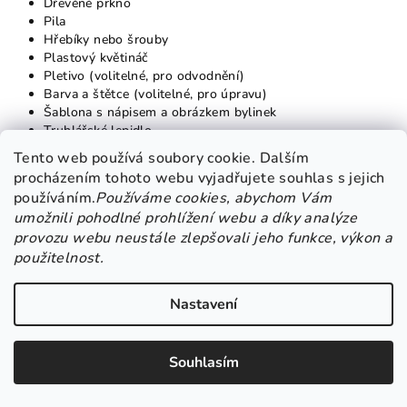
Dřevěné prkno
Pila
Hřebíky nebo šrouby
Plastový květináč
Pletivo (volitelné, pro odvodnění)
Barva a štětce (volitelné, pro úpravu)
Šablona s nápisem a obrázkem bylinek
Truhlářské lepidlo
Hřebíky a kladivo (pokud chcete, aby byla šablona trvale
Tento web používá soubory cookie. Dalším
připevněna)
procházením tohoto webu vyjadřujete souhlas s jejich
používáním.
Používáme cookies, abychom Vám
umožnili pohodlné prohlížení webu a díky analýze
Postup:
provozu webu neustále zlepšovali jeho funkce, výkon a
použitelnost.
1.
Příprava dřeva:
Nastavení
Začněte vyřezáváním dřeva na požadovaný tvar květináče.
Souhlasím
2.
Vytvoření květináče: