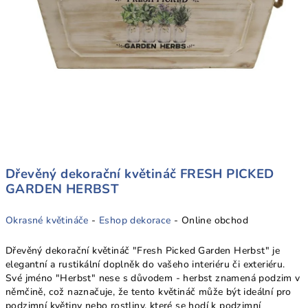
Dřevěný dekorační květináč FRESH PICKED
GARDEN HERBST
Okrasné květináče
-
Eshop dekorace
- Online obchod
Dřevěný dekorační květináč "Fresh Picked Garden Herbst" je
elegantní a rustikální doplněk do vašeho interiéru či exteriéru.
Své jméno "Herbst" nese s důvodem - herbst znamená podzim v
němčině, což naznačuje, že tento květináč může být ideální pro
podzimní květiny nebo rostliny, které se hodí k podzimní