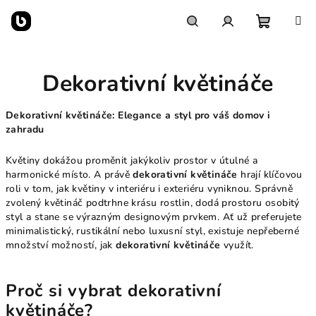
Přejít
na
obsah
Nákupn
Hledat
Přihlášení
Dekorativní květináče
košík
Dekorativní květináče: Elegance a styl pro váš domov i
zahradu
Květiny dokážou proměnit jakýkoliv prostor v útulné a
harmonické místo. A právě
dekorativní květináče
hrají klíčovou
roli v tom, jak květiny v interiéru i exteriéru vyniknou. Správně
zvolený květináč podtrhne krásu rostlin, dodá prostoru osobitý
styl a stane se výrazným designovým prvkem. Ať už preferujete
minimalistický, rustikální nebo luxusní styl, existuje nepřeberné
množství možností, jak
dekorativní květináče
využít.
Proč si vybrat dekorativní
květináče?