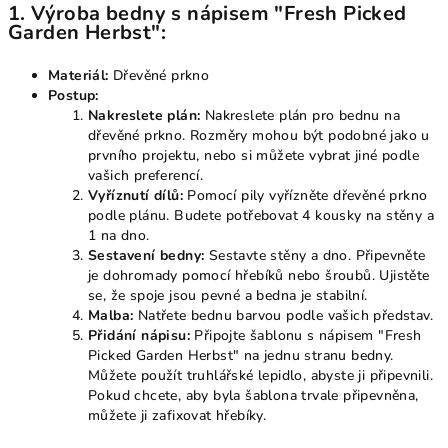
1.
Výroba bedny s nápisem "Fresh Picked
Garden Herbst":
Materiál:
Dřevěné prkno
Postup:
Nakreslete plán:
Nakreslete plán pro bednu na
dřevěné prkno. Rozměry mohou být podobné jako u
prvního projektu, nebo si můžete vybrat jiné podle
vašich preferencí.
Vyříznutí dílů:
Pomocí pily vyřízněte dřevěné prkno
podle plánu. Budete potřebovat 4 kousky na stěny a
1 na dno.
Sestavení bedny:
Sestavte stěny a dno. Připevněte
je dohromady pomocí hřebíků nebo šroubů. Ujistěte
se, že spoje jsou pevné a bedna je stabilní.
Malba:
Natřete bednu barvou podle vašich představ.
Přidání nápisu:
Připojte šablonu s nápisem "Fresh
Picked Garden Herbst" na jednu stranu bedny.
Můžete použít truhlářské lepidlo, abyste ji připevnili.
Pokud chcete, aby byla šablona trvale připevněna,
můžete ji zafixovat hřebíky.