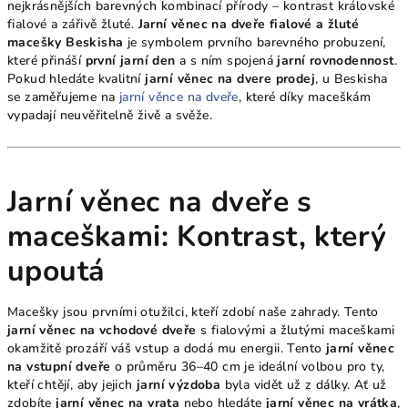
nejkrásnějších barevných kombinací přírody – kontrast královské
fialové a zářivě žluté.
Jarní věnec na dveře fialové a žluté
macešky Beskisha
je symbolem prvního barevného probuzení,
které přináší
první jarní den
a s ním spojená
jarní rovnodennost
.
Pokud hledáte kvalitní
jarní věnec na dvere prodej
, u Beskisha
se zaměřujeme na
jarní věnce na dveře
, které díky maceškám
vypadají neuvěřitelně živě a svěže.
Jarní věnec na dveře s
maceškami: Kontrast, který
upoutá
Macešky jsou prvními otužilci, kteří zdobí naše zahrady. Tento
jarní věnec na vchodové dveře
s fialovými a žlutými maceškami
okamžitě prozáří váš vstup a dodá mu energii. Tento
jarní věnec
na vstupní dveře
o průměru 36–40 cm je ideální volbou pro ty,
kteří chtějí, aby jejich
jarní výzdoba
byla vidět už z dálky. Ať už
zdobíte
jarní věnec na vrata
nebo hledáte
jarní věnec na vrátka
,