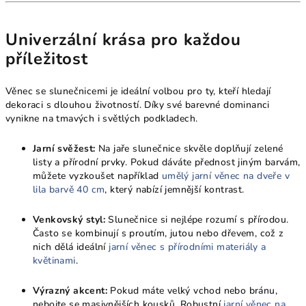
Univerzální krása pro každou
příležitost
Věnec se slunečnicemi je ideální volbou pro ty, kteří hledají
dekoraci s dlouhou životností. Díky své barevné dominanci
vynikne na tmavých i světlých podkladech.
Jarní svěžest:
Na jaře slunečnice skvěle doplňují zelené
listy a přírodní prvky. Pokud dáváte přednost jiným barvám,
můžete vyzkoušet například
umělý jarní věnec na dveře v
lila barvě 40 cm
, který nabízí jemnější kontrast.
Venkovský styl:
Slunečnice si nejlépe rozumí s přírodou.
Často se kombinují s proutím, jutou nebo dřevem, což z
nich dělá ideální
jarní věnec s přírodními materiály a
květinami
.
Výrazný akcent:
Pokud máte velký vchod nebo bránu,
nebojte se masivnějších kousků. Robustní
jarní věnec na