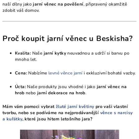
naší dílny jako
jarní věnec na pověšení
, připravený okamžitě
zdobit váš domov.
Proč koupit jarní věnec u Beskisha?
Kvalita:
Naše
jarní kytky
neuvadnou a udrží si barvu po
mnoho let.
Cena:
Nabízíme
levné věnce jarní
i exkluzivní bohaté vazby.
Úcta:
Naše produkty jsou vhodné i jako
jarní věnec na
hrob
nebo
jarní dekorace na hrob
.
Mám vám pomoci vybrat
žluté jarní květiny
pro vaši vlastní
tvorbu, nebo se podíváme na nejprodávanější
věnce s narcisy
a kuřátky
, které jsou hitem letošního jara?