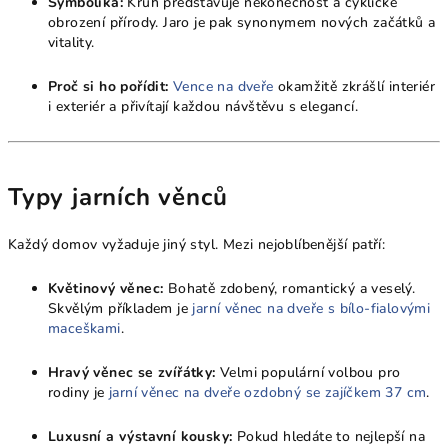
Symbolika:
Kruh představuje nekonečnost a cyklické
obrození přírody. Jaro je pak synonymem nových začátků a
vitality.
Proč si ho pořídit:
Vence na dveře
okamžitě zkrášlí interiér
i exteriér a přivítají každou návštěvu s elegancí.
Typy jarních věnců
Každý domov vyžaduje jiný styl. Mezi nejoblíbenější patří:
Květinový věnec:
Bohatě zdobený, romantický a veselý.
Skvělým příkladem je
jarní věnec na dveře s bílo-fialovými
maceškami
.
Hravý věnec se zvířátky:
Velmi populární volbou pro
rodiny je
jarní věnec na dveře ozdobný se zajíčkem 37 cm
.
Luxusní a výstavní kousky:
Pokud hledáte to nejlepší na