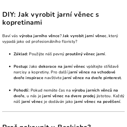
DIY: Jak vyrobit jarní věnec s
kopretinami
Baví vás
výroba jarního věnce
?
Jak vyrobit jarní věnec
, který
vypadá jako od profesionálního floristy?
Základ:
Použijte náš pevný
proutěný věnec jarní
.
Postup:
Jako
dekorace na jarní věnec
vplétejte střídavě
narcisy a kopretiny. Pro další
jarní věnce na vchodové
dveře inspirace
navštivte
jarní věnce na dveře pinterest
.
Pohodlí:
Pokud nemáte čas na
výrobu jarních věnců na
dveře
, u nás je
jarní věnec na dvere prodej
jistotou. Každý
náš
jarní věnec
je dodáván jako
jarní věnec na pověšení
.