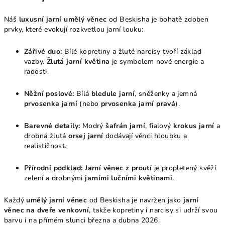
Náš
luxusní jarní umělý věnec
od Beskisha je bohatě zdoben
prvky, které evokují rozkvetlou jarní louku:
Zářivé duo:
Bílé kopretiny a žluté narcisy tvoří základ
vazby.
Žlutá jarní květina
je symbolem nové energie a
radosti.
Něžní poslové:
Bílá
bledule jarní
, sněženky a jemná
prvosenka jarní
(nebo
prvosenka jarní pravá
).
Barevné detaily:
Modrý
šafrán jarní
, fialový
krokus jarní
a
drobná žlutá
orsej jarní
dodávají věnci hloubku a
realističnost.
Přírodní podklad:
Jarní věnec z proutí
je propletený svěží
zelení a drobnými
jarními lučními květinami
.
Každý
umělý jarní věnec
od Beskisha je navržen jako
jarní
věnec na dveře venkovní
, takže kopretiny i narcisy si udrží svou
barvu i na přímém slunci března a dubna 2026.