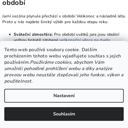
období
Jarní sezóna plynule přechází v období Velikonoc a následně léta.
Proto u nás najdete široký výběr pro každou etapu roku:
Sváteční atmosféra:
Pro období svátků jara jsou ideální
volbou bohatě zdobené
velikonoční věnce na dveře
.
Tento web používá soubory cookie. Dalším
Přechod do léta:
Jakmile se dny prodlouží a oteplí, můžete
procházením tohoto webu vyjadřujete souhlas s jejich
svou výzdobu vyměnit za
velký letní věnec na dveře
, který
používáním.
Používáme cookies, abychom Vám
hýří barvami horkého slunce.
umožnili pohodlné prohlížení webu a díky analýze
provozu webu neustále zlepšovali jeho funkce, výkon a
Dostupnost:
Ať už hledáte
dekorace v Brně
nebo kdekoli
použitelnost.
jinde v ČR, náš e-shop vám zajistí rychlé a bezpečné
doručení až domů.
Nastavení
Důstojná vzpomínka na blízké
Souhlasím
Jarní období je také časem, kdy věnujeme péči místům