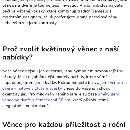
věnec na dveře
je tou nejlepší investicí. V naší nabídce najdete
pečlivě vázané kousky, které kombinují tradiční řemeslo s
moderním designem, ať už preferujete jemné pastelové tóny
nebo výrazné jarní kontrasty.
Proč zvolit květinový věnec z naší
nabídky?
Naše věnce nejsou jen dekorací, jsou symbolem probouzející se
přírody. Mezi nejoblíbenější modely patří ty, které věrně
napodobují první jarní kvítky. Pokud milujete barvy,
jarní věnec na
dveře – fialové a žluté macešky
vnese do vašeho vchodu
okamžitý jas. Pro milovníky raného jara je tu zase
umělý jarní
věnec na dveře s čemeřicemi 38 cm
, který působí velmi
elegantně a neokoukaně.
Věnce pro každou příležitost a roční