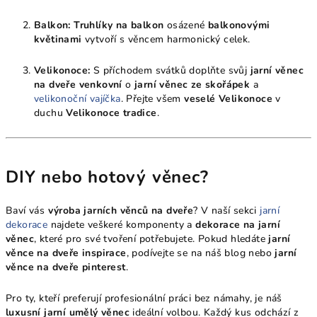
Balkon:
Truhlíky na balkon
osázené
balkonovými
květinami
vytvoří s věncem harmonický celek.
Velikonoce:
S příchodem svátků doplňte svůj
jarní věnec
na dveře venkovní
o
jarní věnec ze skořápek
a
velikonoční vajíčka
. Přejte všem
veselé Velikonoce
v
duchu
Velikonoce tradice
.
DIY nebo hotový věnec?
Baví vás
výroba jarních věnců na dveře
? V naší sekci
jarní
dekorace
najdete veškeré komponenty a
dekorace na jarní
věnec
, které pro své tvoření potřebujete. Pokud hledáte
jarní
věnce na dveře inspirace
, podívejte se na náš blog nebo
jarní
věnce na dveře pinterest
.
Pro ty, kteří preferují profesionální práci bez námahy, je náš
luxusní jarní umělý věnec
ideální volbou. Každý kus odchází z