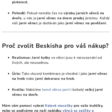
pinterest
.
Pohodlí:
Pokud nemáte čas na
výrobu jarních věnců na
dveře
, u nás je
jarní věnec na dvere prodej
jistotou. Každý
náš
jarni věnec
je dodáván jako
jarní věnec na pověšení
.
Proč zvolit Beskisha pro váš nákup?
Realismus:
Jarní kytky
ve věnci jsou k nerozeznání od
živých, ale neuvadnou.
Úcta:
Tato vkusná kombinace je vhodná i jako
jarní věnec
na hrob
nebo
jarní dekorace na hrob
.
Kvalita:
Nabízíme
levné věnce jarní
i bohatý
velký jarní
věnec na dveře
.
Mám vám pomoci vybrat
fialové macešky
pro vaše truhlíky,
nebo se podíváme na naši nabídku
věnců se zajíčky a