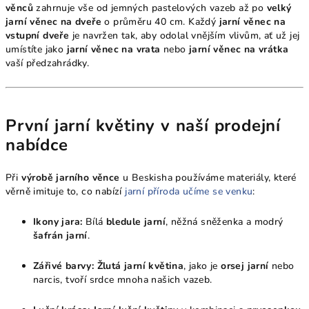
věnců
zahrnuje vše od jemných pastelových vazeb až po
velký
jarní věnec na dveře
o průměru 40 cm. Každý
jarní věnec na
vstupní dveře
je navržen tak, aby odolal vnějším vlivům, ať už jej
umístíte jako
jarní věnec na vrata
nebo
jarní věnec na vrátka
vaší předzahrádky.
První jarní květiny v naší prodejní
nabídce
Při
výrobě jarního věnce
u Beskisha používáme materiály, které
věrně imituje to, co nabízí
jarní příroda učíme se venku
:
Ikony jara:
Bílá
bledule jarní
, něžná sněženka a modrý
šafrán jarní
.
Zářivé barvy:
Žlutá jarní květina
, jako je
orsej jarní
nebo
narcis, tvoří srdce mnoha našich vazeb.