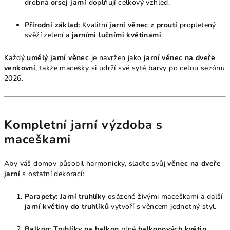
drobná
orsej jarní
doplňují celkový vzhled.
Přírodní základ:
Kvalitní
jarní věnec z proutí
propletený
svěží zelení a
jarními lučními květinami
.
Každý
umělý jarní věnec
je navržen jako
jarní věnec na dveře
venkovní
, takže macešky si udrží své syté barvy po celou sezónu
2026.
Kompletní jarní výzdoba s
maceškami
Aby váš domov působil harmonicky, slaďte svůj
věnec na dveře
jarní
s ostatní dekorací:
Parapety:
Jarní truhlíky
osázené živými maceškami a další
jarní květiny do truhlíků
vytvoří s věncem jednotný styl.
Balkon:
Truhlíky na balkon
plné
balkonových květin