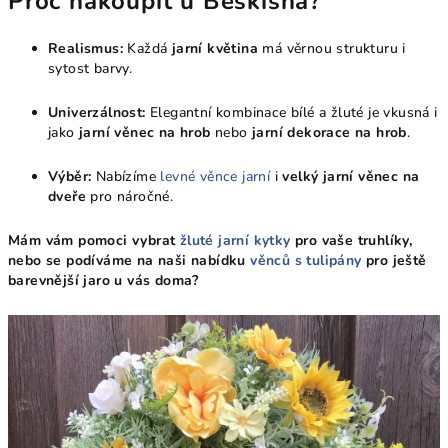
Proč nakoupit u Beskisha?
Realismus:
Každá
jarní květina
má věrnou strukturu i
sytost barvy.
Univerzálnost:
Elegantní kombinace bílé a žluté je vkusná i
jako
jarní věnec na hrob
nebo
jarní dekorace na hrob
.
Výběr:
Nabízíme
levné věnce jarní
i
velký jarní věnec na
dveře
pro náročné.
Mám vám pomoci vybrat
žluté jarní kytky
pro vaše truhlíky,
nebo se podíváme na naši nabídku
věnců s tulipány
pro ještě
barevnější jaro u vás doma?