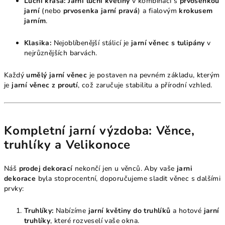
Luční krása:
Jarní luční květiny
v kombinaci s
prvosenkou
jarní
(nebo
prvosenka jarní pravá
) a fialovým
krokusem
jarním
.
Klasika:
Nejoblíbenější stálicí je
jarní věnec s tulipány
v
nejrůznějších barvách.
Každý
umělý jarní věnec
je postaven na pevném základu, kterým
je
jarní věnec z proutí
, což zaručuje stabilitu a přírodní vzhled.
Kompletní jarní výzdoba: Věnce,
truhlíky a Velikonoce
Náš
prodej dekorací
nekončí jen u věnců. Aby vaše
jarni
dekorace
byla stoprocentní, doporučujeme sladit věnec s dalšími
prvky:
Truhlíky:
Nabízíme
jarní květiny do truhlíků
a hotové
jarní
truhlíky
, které rozveselí vaše okna.