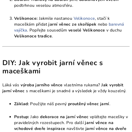
podtrhnou veselou atmosféru.
Velikonoce:
Jakmile nastanou
Velikonoce
, stačí k
maceškám přidat
jarní věnec ze skořápek
nebo
barevná
vajíčka
. Popřejte sousedům
veselé Velikonoce
v duchu
Velikonoce tradice
.
DIY: Jak vyrobit jarní věnec s
maceškami
Láká vás
výroba jarního věnce
vlastníma rukama?
Jak vyrobit
jarní věnec
s maceškami je snadné a výsledek je vždy kouzelný.
Základ:
Použijte náš pevný
proutěný věnec jarní
.
Postup:
Jako
dekorace na jarní věnec
vplétejte macešky v
pravidelných rozestupech. Pro další
jarní věnce na
vchodové dveře inspirace
navštivte
jarní věnce na dveře