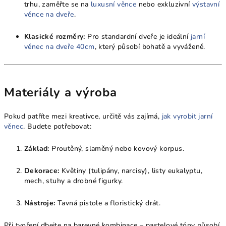
trhu, zaměřte se na
luxusní věnce
nebo exkluzivní
výstavní
věnce na dveře
.
Klasické rozměry:
Pro standardní dveře je ideální
jarní
věnec na dveře 40cm
, který působí bohatě a vyváženě.
Materiály a výroba
Pokud patříte mezi kreativce, určitě vás zajímá,
jak vyrobit jarní
věnec
. Budete potřebovat:
Základ:
Proutěný, slaměný nebo kovový korpus.
Dekorace:
Květiny (tulipány, narcisy), listy eukalyptu,
mech, stuhy a drobné figurky.
Nástroje:
Tavná pistole a floristický drát.
Při tvoření dbejte na barevné kombinace – pastelové tóny působí