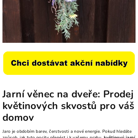
Jarní věnec na dveře: Prodej
květinových skvostů pro váš
domov
Jaro je obdobím barev, čerstvosti a nové energie. Pokud hledáte
způsob, jak tyto pocity přenést i k vašemu prahu,
květinový jarní