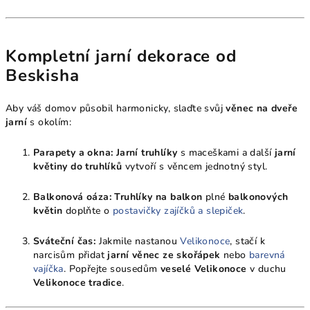
Kompletní jarní dekorace od
Beskisha
Aby váš domov působil harmonicky, slaďte svůj
věnec na dveře
jarní
s okolím:
Parapety a okna:
Jarní truhlíky
s maceškami a další
jarní
květiny do truhlíků
vytvoří s věncem jednotný styl.
Balkonová oáza:
Truhlíky na balkon
plné
balkonových
květin
doplňte o
postavičky zajíčků a slepiček
.
Sváteční čas:
Jakmile nastanou
Velikonoce
, stačí k
narcisům přidat
jarní věnec ze skořápek
nebo
barevná
vajíčka
. Popřejte sousedům
veselé Velikonoce
v duchu
Velikonoce tradice
.