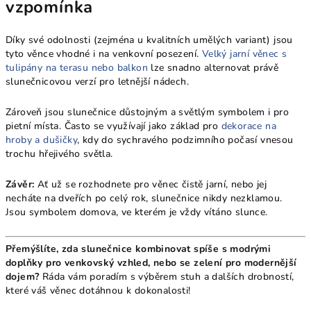
vzpomínka
Díky své odolnosti (zejména u kvalitních umělých variant) jsou
tyto věnce vhodné i na venkovní posezení.
Velký jarní věnec s
tulipány na terasu nebo balkon
lze snadno alternovat právě
slunečnicovou verzí pro letnější nádech.
Zároveň jsou slunečnice důstojným a světlým symbolem i pro
pietní místa. Často se využívají jako základ pro
dekorace na
hroby a dušičky
, kdy do sychravého podzimního počasí vnesou
trochu hřejivého světla.
Závěr:
Ať už se rozhodnete pro věnec čistě jarní, nebo jej
necháte na dveřích po celý rok, slunečnice nikdy nezklamou.
Jsou symbolem domova, ve kterém je vždy vítáno slunce.
Přemýšlíte, zda slunečnice kombinovat spíše s modrými
doplňky pro venkovský vzhled, nebo se zelení pro modernější
dojem?
Ráda vám poradím s výběrem stuh a dalších drobností,
které váš věnec dotáhnou k dokonalosti!