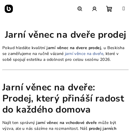
Přejít
na
obsah
Nákupn
Hledat
Přihlášení
Jarní věnec na dveře prodej
košík
Pokud hledáte kvalitní
jarní věnec na dvere prodej
, u Beskisha
se zaměřujeme na ručně vázané
jarní věnce na dveře
, které v
sobě spojují estetiku a odolnost pro celou sezónu 2026.
Jarní věnec na dveře:
Prodej, který přináší radost
do každého domova
Najít ten správný
jarní věnec na vchodové dveře
může být
výzva, ale u nás sázíme na rozmanitost. Náš
prodej jarních