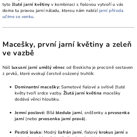
tyto
žluté jarní květiny
v kombinaci s fialovou vytvoří u vás
doma tu pravou jarní náladu, kterou nám nabízí
jarní příroda
učíme se venku
.
Macešky, první jarní květiny a zeleň
ve vazbě
Náš
luxusní jarní umělý věnec
od Beskisha je precizně sestaven
z prvků, které evokují čerstvě osázený truhlík:
Dominantní macešky:
Sametové fialové a svítivě žluté
květy tvoří srdce vazby.
Žlutá jarní květina
macešky
dodává věnci hloubku.
Jemní poslové:
Bílá
bledule jarní
, sněženky a
prvosenka
jarní
(nebo
prvosenka jarní pravá
).
Pestrá louka:
Modrý
šafrán jarní
, fialový
krokus jarní
a