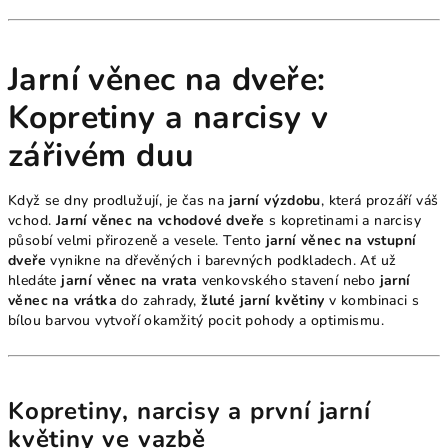
Jarní věnec na dveře:
Kopretiny a narcisy v
zářivém duu
Když se dny prodlužují, je čas na
jarní výzdobu
, která prozáří váš
vchod.
Jarní věnec na vchodové dveře
s kopretinami a narcisy
působí velmi přirozeně a vesele. Tento
jarní věnec na vstupní
dveře
vynikne na dřevěných i barevných podkladech. Ať už
hledáte
jarní věnec na vrata
venkovského stavení nebo
jarní
věnec na vrátka
do zahrady,
žluté jarní květiny
v kombinaci s
bílou barvou vytvoří okamžitý pocit pohody a optimismu.
Kopretiny, narcisy a první jarní
květiny ve vazbě