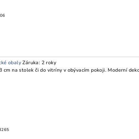
06
cké obaly
Záruka: 2 roky
m na stolek či do vitríny v obývacím pokoji. Moderní deko
3265