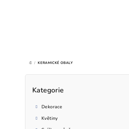
Přejít
na
obsah
/
KERAMICKÉ OBALY
DOMŮ
P
o
Kategorie
Přeskočit
kategorie
s
Dekorace
t
Květiny
r