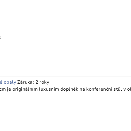
3
é obaly
Záruka: 2 roky
e originálním luxusním doplněk na konferenční stůl v obýv