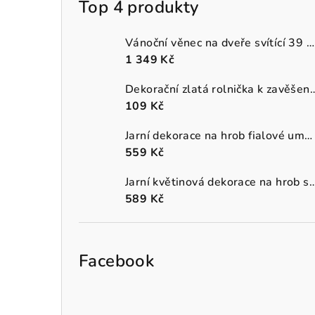
Top 4 produkty
Vánoční věnec na dveře svítící 39 cm
1 349 Kč
Dekorační zlatá rolnička k 
109 Kč
Jarní dekorace na hrob fialové umělé macešky v šedém truhlíku
559 Kč
Jarní květinová dekorace na hrob s oranžo
589 Kč
Facebook