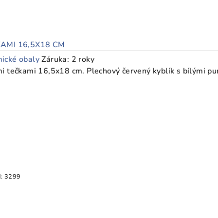
KAMI 16,5X18 CM
ické obaly
Záruka: 2 roky
mi tečkami 16,5x18 cm. Plechový červený kyblík s bílými p
:
3299