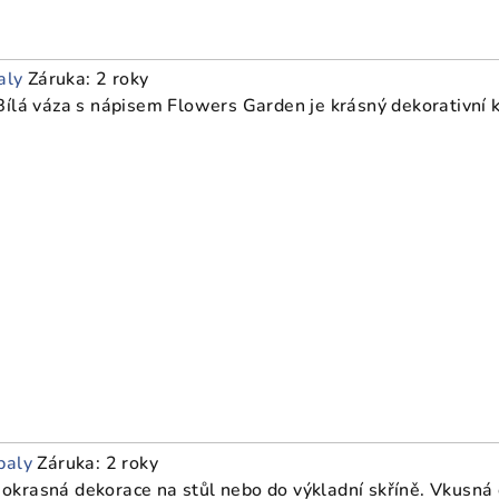
aly
Záruka: 2 roky
ílá váza s nápisem Flowers Garden je krásný dekorativní 
baly
Záruka: 2 roky
krasná dekorace na stůl nebo do výkladní skříně. Vkusná 