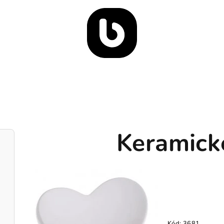
Keramick
Kód:
3681