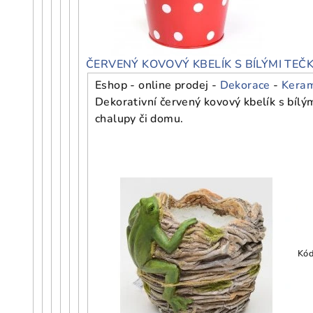
ČERVENÝ KOVOVÝ KBELÍK S BÍLÝMI TEČ
Eshop - online prodej -
Dekorace
-
Keram
Dekorativní červený kovový kbelík s bílý
chalupy či domu.
Kód