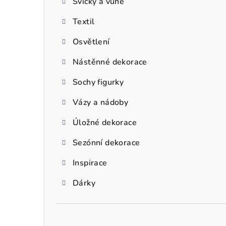
Svíčky a vůně
a
Textil
n
n
Osvětlení
í
Nástěnné dekorace
p
Sochy figurky
a
Vázy a nádoby
n
Úložné dekorace
e
Sezónní dekorace
l
Inspirace
Dárky