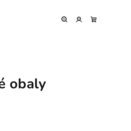
Hledat
Přihlášení
Nákupní
košík
é obaly