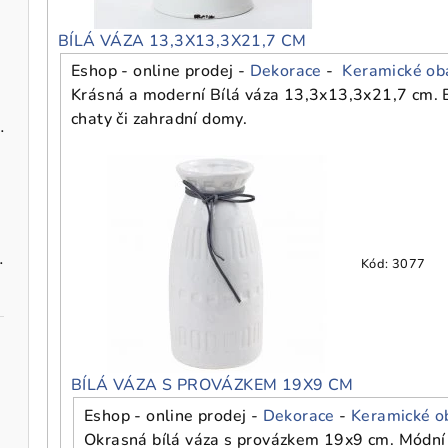
BÍLÁ VÁZA 13,3X13,3X21,7 CM
Eshop - online prodej -
Dekorace
-
Keramické ob
Krásná a moderní Bílá váza 13,3x13,3x21,7 cm. B
chaty či zahradní domy.
zavěšení 10 cm
vými maceškami
Kód:
3077
BÍLÁ VÁZA S PROVÁZKEM 19X9 CM
Eshop - online prodej -
Dekorace
-
Keramické o
Okrasná bílá váza s provázkem 19x9 cm. Módní o